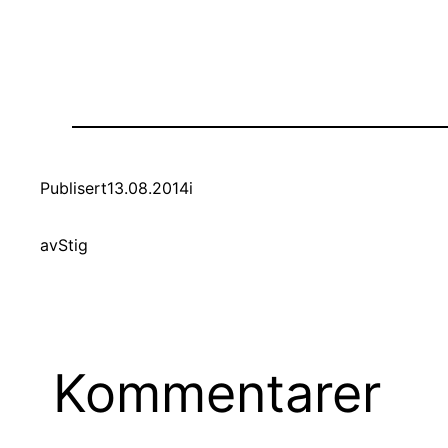
Publisert
13.08.2014
i
av
Stig
Kommentarer