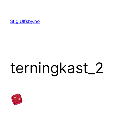
Hopp
til
innhold
Stig.Ulfsby.no
terningkast_2