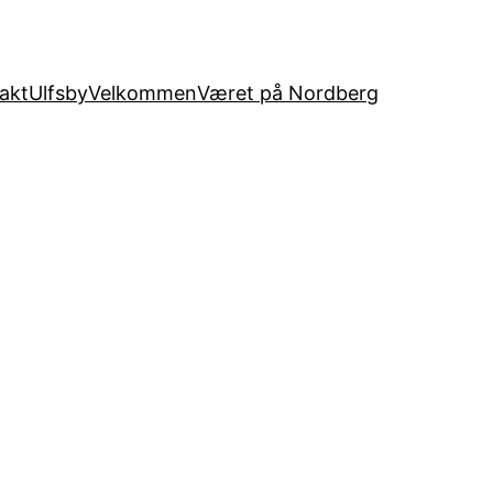
akt
Ulfsby
Velkommen
Været på Nordberg