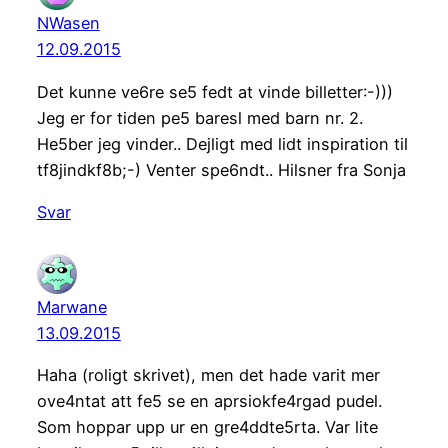
NWasen
12.09.2015
Det kunne ve6re se5 fedt at vinde billetter:-)))
Jeg er for tiden pe5 baresl med barn nr. 2.
He5ber jeg vinder.. Dejligt med lidt inspiration til
tf8jindkf8b;-) Venter spe6ndt.. Hilsner fra Sonja
Svar
Marwane
13.09.2015
Haha (roligt skrivet), men det hade varit mer
ove4ntat att fe5 se en aprsiokfe4rgad pudel.
Som hoppar upp ur en gre4ddte5rta. Var lite