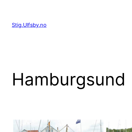
Hopp
til
innhold
Stig.Ulfsby.no
Hamburgsund