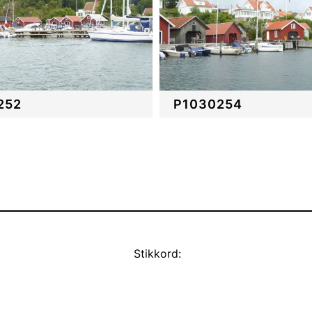
252
P1030254
Stikkord: