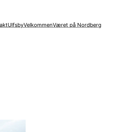
akt
Ulfsby
Velkommen
Været på Nordberg