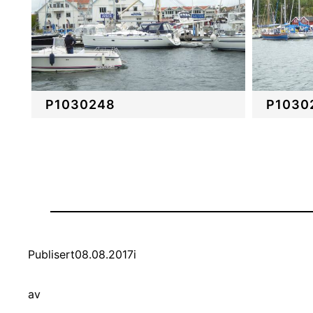
P1030248
P1030
Publisert
08.08.2017
i
av