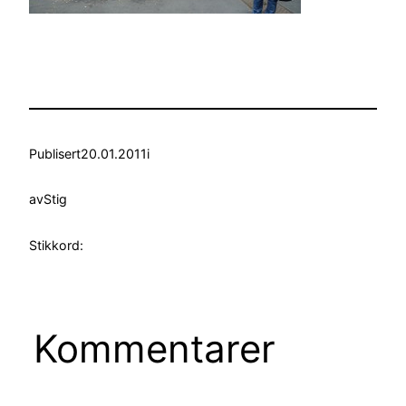
Publisert
20.01.2011
i
av
Stig
Stikkord:
Kommentarer