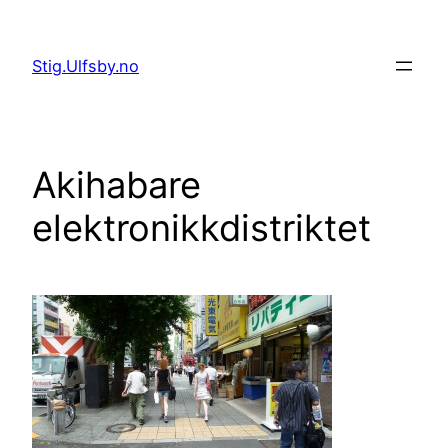
Hopp
til
Stig.Ulfsby.no
innhold
Akihabare
elektronikkdistriktet