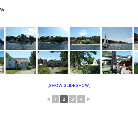
ow.
[SHOW SLIDESHOW]
◄
1
2
3
4
►