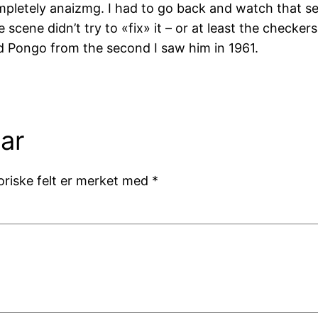
mpletely anaizmg. I had to go back and watch that secti
scene didn’t try to «fix» it – or at least the checkers
ed Pongo from the second I saw him in 1961.
ar
oriske felt er merket med
*