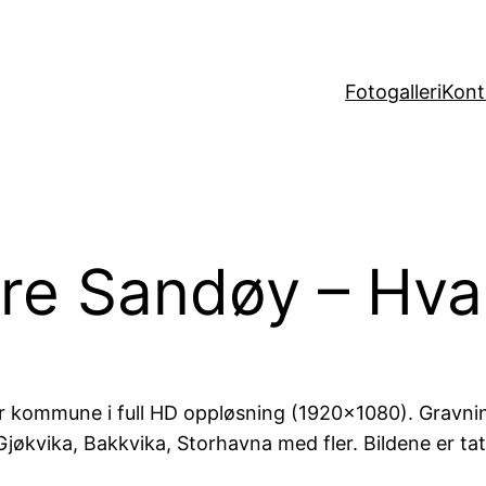
Fotogalleri
Kont
dre Sandøy – Hva
er kommune i full HD oppløsning (1920×1080). Gravn
økvika, Bakkvika, Storhavna med fler. Bildene er tatt 