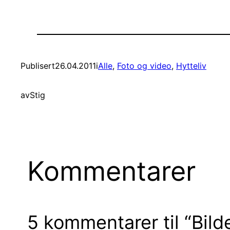
Publisert
26.04.2011
i
Alle
, 
Foto og video
, 
Hytteliv
av
Stig
Kommentarer
5 kommentarer til “Bild