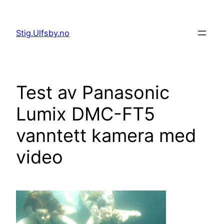
Hopp
til
Stig.Ulfsby.no
innhold
Test av Panasonic
Lumix DMC-FT5
vanntett kamera med
video