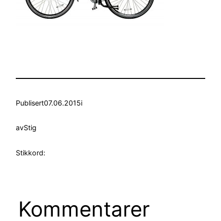
Publisert
07.06.2015
i
av
Stig
Stikkord:
Kommentarer