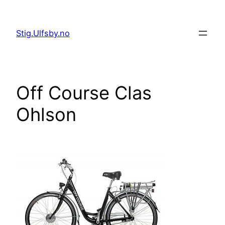
Hopp
til
Stig.Ulfsby.no
innhold
Off Course Clas
Ohlson