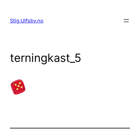
Hopp
til
Stig.Ulfsby.no
innhold
terningkast_5