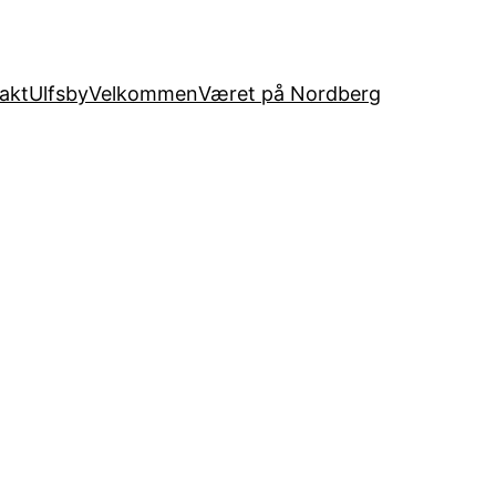
akt
Ulfsby
Velkommen
Været på Nordberg