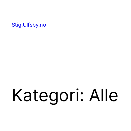
Hopp
til
innhold
Stig.Ulfsby.no
Kategori:
Alle