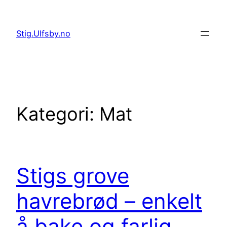
Hopp
til
Stig.Ulfsby.no
innhold
Kategori:
Mat
Stigs grove
havrebrød – enkelt
å bake og farlig