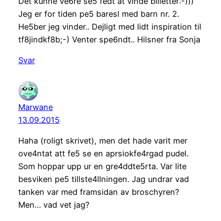
Det kunne ve6re se5 fedt at vinde billetter:-)))
Jeg er for tiden pe5 baresl med barn nr. 2.
He5ber jeg vinder.. Dejligt med lidt inspiration til
tf8jindkf8b;-) Venter spe6ndt.. Hilsner fra Sonja
Svar
Marwane
13.09.2015
Haha (roligt skrivet), men det hade varit mer
ove4ntat att fe5 se en aprsiokfe4rgad pudel.
Som hoppar upp ur en gre4ddte5rta. Var lite
besviken pe5 tillste4llningen. Jag undrar vad
tanken var med framsidan av broschyren?
Men… vad vet jag?