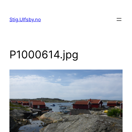
Hopp
til
Stig.Ulfsby.no
innhold
P1000614.jpg