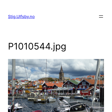
Hopp
til
Stig.Ulfsby.no
innhold
P1010544.jpg