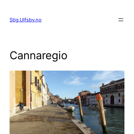
Hopp
til
Stig.Ulfsby.no
innhold
Cannaregio