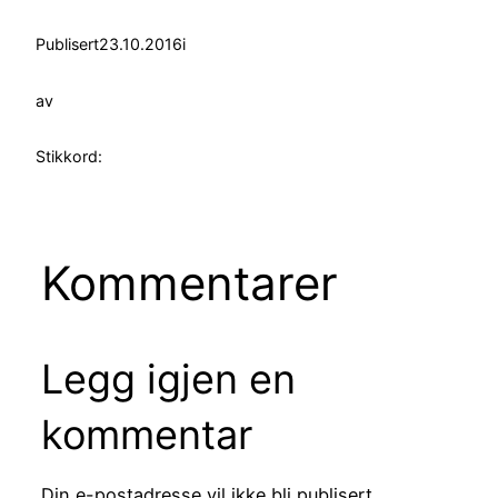
Publisert
23.10.2016
i
av
Stikkord:
Kommentarer
Legg igjen en
kommentar
Din e-postadresse vil ikke bli publisert.