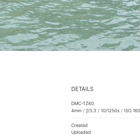
DETAILS
DMC-TZ60
4mm
/
ƒ/3.3
/
10/1250s
/
ISO 16
Created
Uploaded