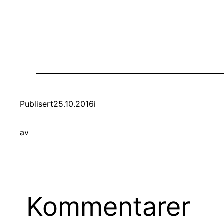
Publisert
25.10.2016
i
av
Kommentarer