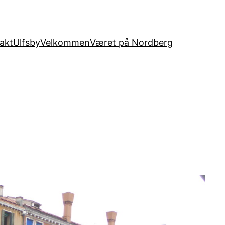
akt
Ulfsby
Velkommen
Været på Nordberg