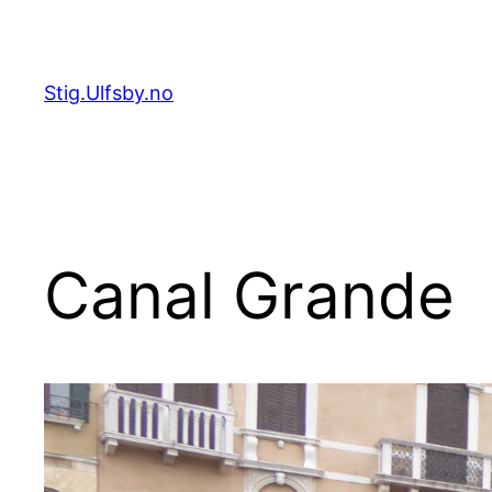
Hopp
til
innhold
Stig.Ulfsby.no
Canal Grande