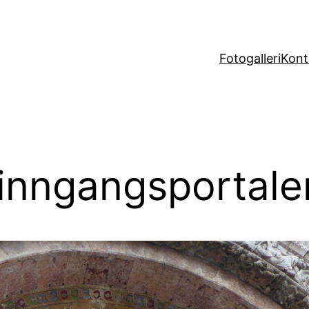
Fotogalleri
Kont
 inngangsportale