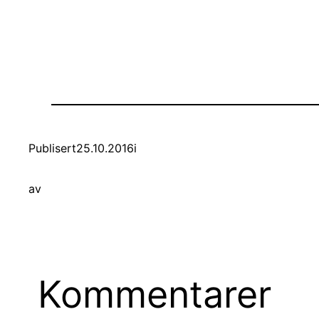
Publisert
25.10.2016
i
av
Kommentarer