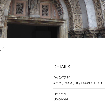
len
DETAILS
DMC-TZ60
4mm
/
ƒ/3.3
/
10/1000s
/
ISO 10
Created
Uploaded