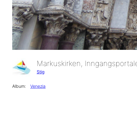
Markuskirken, Inngangsporta
Stig
Album:
Venezia