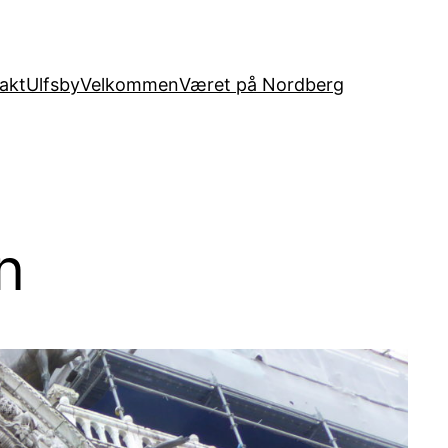
akt
Ulfsby
Velkommen
Været på Nordberg
n