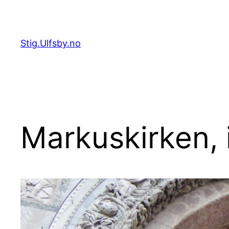
Hopp
til
innhold
Stig.Ulfsby.no
Markuskirken,