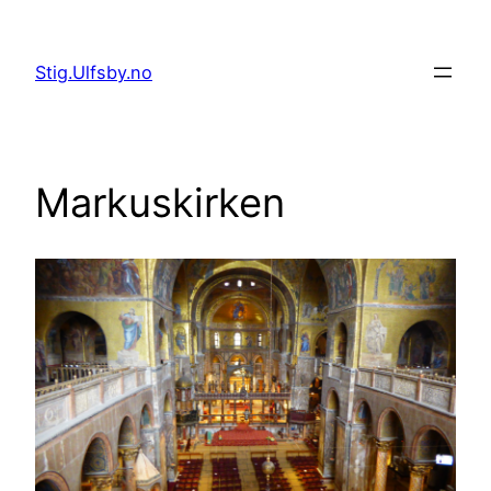
Hopp
til
Stig.Ulfsby.no
innhold
Markuskirken