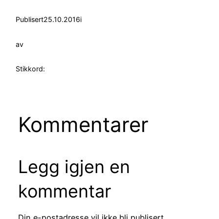
Publisert
25.10.2016
i
av
Stikkord:
Kommentarer
Legg igjen en
kommentar
Din e-postadresse vil ikke bli publisert.