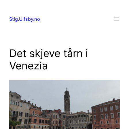
Hopp
til
Stig.Ulfsby.no
innhold
Det skjeve tårn i
Venezia