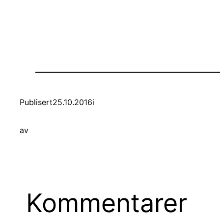
Publisert
25.10.2016
i
av
Kommentarer