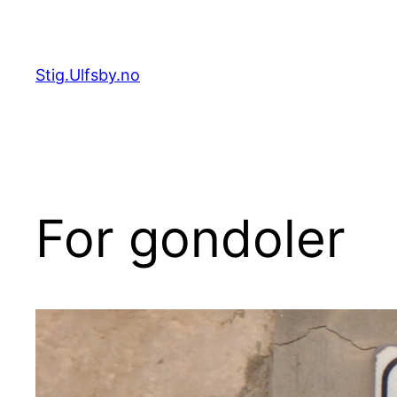
Hopp
til
innhold
Stig.Ulfsby.no
For gondoler