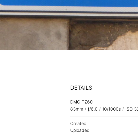
DETAILS
DMC-TZ60
83mm
/
ƒ/6.0
/
10/1000s
/
ISO 3
Created
Uploaded