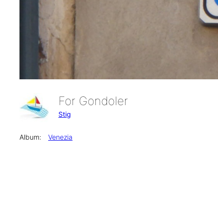
For Gondoler
Stig
Album:
Venezia