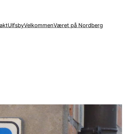
akt
Ulfsby
Velkommen
Været på Nordberg