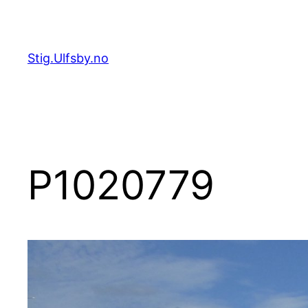
Hopp
til
innhold
Stig.Ulfsby.no
P1020779