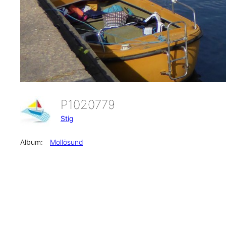
P1020779
Stig
Album:
Mollösund