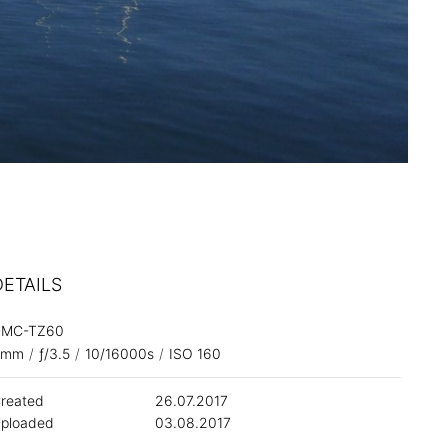
DETAILS
DMC-TZ60
4mm
/
ƒ/3.5
/
10/16000s
/
ISO 160
reated
26.07.2017
ploaded
03.08.2017