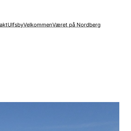
akt
Ulfsby
Velkommen
Været på Nordberg