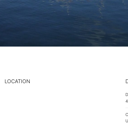
LOCATION
C
U