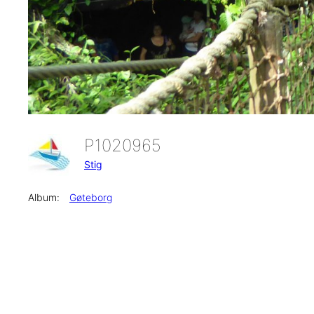
P1020965
Stig
Album:
Gøteborg