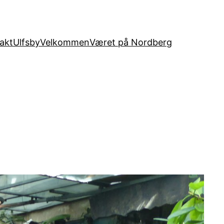
akt
Ulfsby
Velkommen
Været på Nordberg