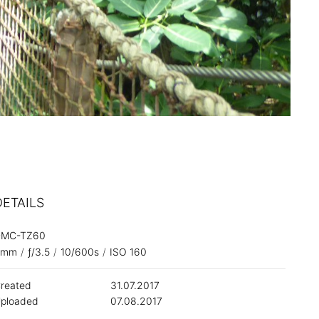
DETAILS
DMC-TZ60
4mm
/
ƒ/3.5
/
10/600s
/
ISO 160
reated
31.07.2017
ploaded
07.08.2017