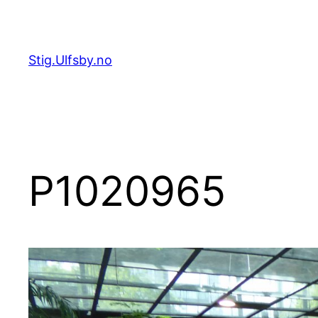
Hopp
til
innhold
Stig.Ulfsby.no
P1020965