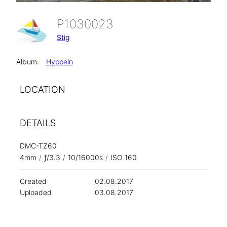
P1030023
Stig
Album:
Hyppeln
LOCATION
DETAILS
DMC-TZ60
4mm
/
ƒ/3.3
/
10/16000s
/
ISO 160
Created
02.08.2017
Uploaded
03.08.2017