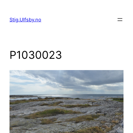
Hopp
til
Stig.Ulfsby.no
innhold
P1030023