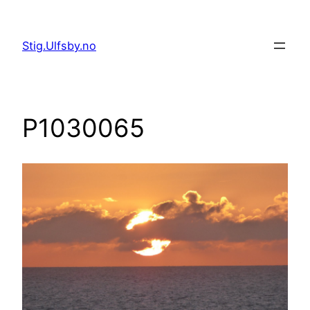
Hopp
til
Stig.Ulfsby.no
innhold
P1030065