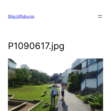
Hopp
til
Stig.Ulfsby.no
innhold
P1090617.jpg