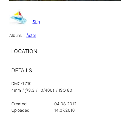
Stig
Album:
Åstol
LOCATION
DETAILS
DMC-TZ10
4mm
/
ƒ/3.3
/
10/400s
/
ISO 80
Created
04.08.2012
Uploaded
14.07.2016