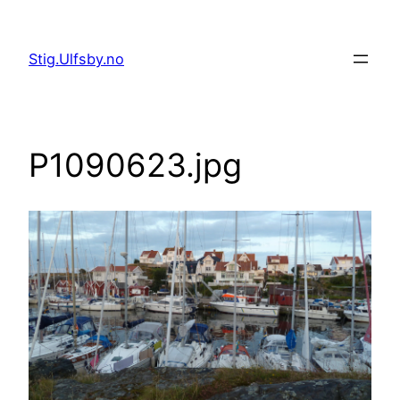
Hopp
til
Stig.Ulfsby.no
innhold
P1090623.jpg