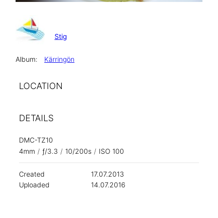
Stig
Album:
Kärringön
LOCATION
DETAILS
DMC-TZ10
4mm
/
ƒ/3.3
/
10/200s
/
ISO 100
Created
17.07.2013
Uploaded
14.07.2016