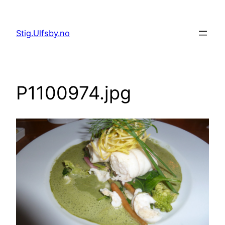
Hopp
til
Stig.Ulfsby.no
innhold
P1100974.jpg