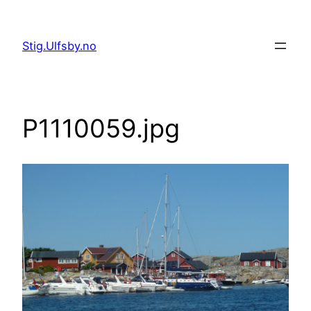
Hopp
til
Stig.Ulfsby.no
innhold
P1110059.jpg