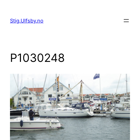
Hopp
til
Stig.Ulfsby.no
innhold
P1030248